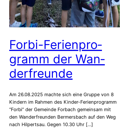
For­bi-Feri­en­pro­
gramm der Wan­
der­freun­de
Am 26.08.2025 mach­te sich eine Grup­pe von 8
Kin­dern im Rah­men des Kin­der-Feri­en­pro­gramm
“For­bi” der Gemein­de For­bach gemein­sam mit
den Wan­der­freun­den Ber­mers­bach auf den Weg
nach Hil­pert­sau. Gegen 10.30 Uhr […]