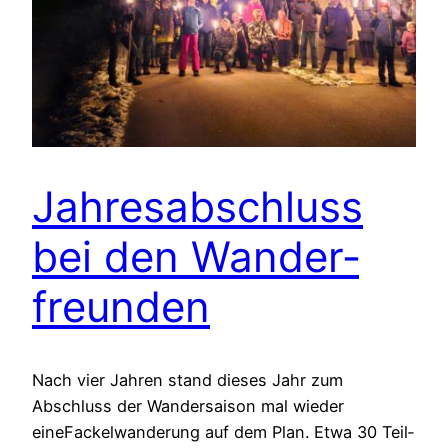
Jah­res­ab­schluss
bei den Wan­der­
freun­den
Nach vier Jah­ren stand die­ses Jahr zum
Abschluss der Wan­der­sai­son mal wie­der
eineFackel­wan­de­rung auf dem Plan. Etwa 30 Teil­