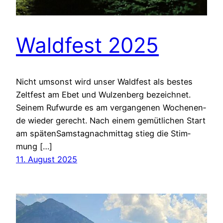
Wald­fest 2025
Nicht umsonst wird unser Wald­fest als bes­tes
Zelt­fest am Ebet und Wul­zen­berg bezeich­net.
Sei­nem Rufwur­de es am ver­gan­ge­nen Wochen­en­
de wie­der gerecht. Nach einem gemüt­li­chen Start
am spä­tenSams­tag­nach­mit­tag stieg die Stim­
mung […]
11. August 2025