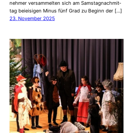
neh­mer ver­sam­mel­ten sich am Sams­tag­nach­mit­
tag beieisi­gen Minus fünf Grad zu Beginn der […]
23. November 2025