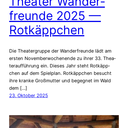
Thea­ter Wan­der­
freun­de 2025 —
Rot­käpp­chen
Die Thea­ter­grup­pe der Wan­der­freun­de lädt am
ers­ten Novem­ber­wo­chen­en­de zu ihrer 33. Thea­
ter­auf­füh­rung ein. Die­ses Jahr steht Rot­käpp­
chen auf dem Spiel­plan. Rot­käpp­chen besucht
ihre kran­ke Groß­mutter und begeg­net im Wald
dem […]
23. Oktober 2025