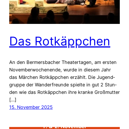
Das Rot­käpp­chen
An den Ber­mers­ba­cher Thea­ter­ta­gen, am ers­ten
Novem­ber­wo­chen­en­de, wur­de in die­sem Jahr
das Mär­chen Rot­käpp­chen erzählt. Die Jugend­
grup­pe der Wan­der­freun­de spiel­te in gut 2 Stun­
den wie das Rot­käpp­chen ihre kran­ke Groß­mutter
[…]
15. November 2025