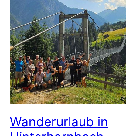
Wan­der­ur­laub in