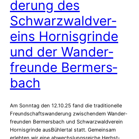
de­rung des
Schwarz­wald­ver­
eins Hor­nis­g­rin­de
und der Wan­der­
freun­de Ber­mers­
bach
Am Sonn­tag den 12.10.25 fand die tra­di­tio­nel­le
Freund­schafts­wan­de­rung zwi­schendem Wan­der­
freun­den Ber­mers­bach und Schwarz­wald­ver­ein
Hor­nis­g­rin­de ausBüh­ler­tal statt. Gemein­sam
erleb­ten wir eine abwechs­lungs­rei­che Herbst­