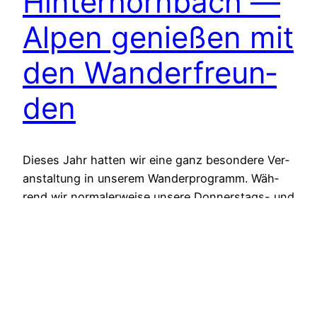
Hin­ter­horn­bach —
Alpen genie­ßen mit
den Wan­der­freun­
den
Die­ses Jahr hat­ten wir eine ganz beson­de­re Ver­
an­stal­tung in unse­rem Wan­der­pro­gramm. Wäh­
rend wir nor­ma­ler­wei­se unse­re Don­ners­tags- und
Sonn­tags­wan­de­run­gen als Tages­aus­flü­ge anbie­
ten, war für die­ses Jahr schon län­ger die Idee
gereift, […]
14. Juli 2025