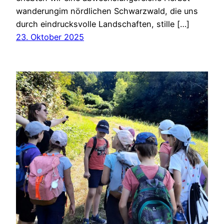
wan­de­rungim nörd­li­chen Schwarz­wald, die uns
durch ein­drucks­vol­le Land­schaf­ten, stil­le […]
23. Oktober 2025