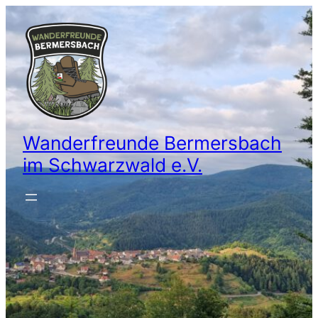
Wanderfreunde Bermersbach
im Schwarzwald e.V.