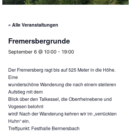
« Alle Veranstaltungen
Fre­mers­ber­grun­de
September 6 @ 10:00
-
19:00
Der Fre­mers­berg ragt bis auf 525 Meter in die Höhe.
Eine
wun­der­schö­ne Wan­de­rung die nach einem stei­le­ren
Auf­stieg mit dem
Blick über den Tal­kes­sel, die Ober­rhein­ebe­ne und
Voge­sen belohnt
wird! Nach der Wan­de­rung keh­ren wir im „ver­rück­ten
Huhn“ ein.
Treff­punkt: Fest­hal­le Ber­mers­bach