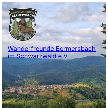
Wanderfreunde Bermersbach
im Schwarzwald e.V.