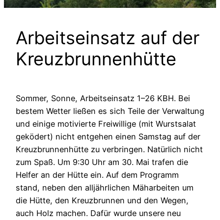
Arbeits­ein­satz auf der
Kreuz­brun­nen­hüt­te
Som­mer, Son­ne, Arbeits­ein­satz 1–26 KBH. Bei
bes­tem Wet­ter lie­ßen es sich Tei­le der Ver­wal­tung
und eini­ge moti­vier­te Frei­wil­li­ge (mit Wurst­sa­lat
gekö­dert) nicht ent­ge­hen einen Sams­tag auf der
Kreuz­brun­nen­hüt­te zu ver­brin­gen. Natür­lich nicht
zum Spaß. Um 9:30 Uhr am 30. Mai tra­fen die
Hel­fer an der Hüt­te ein. Auf dem Pro­gramm
stand, neben den all­jähr­li­chen Mäh­ar­bei­ten um
die Hüt­te, den Kreuz­brun­nen und den Wegen,
auch Holz machen. Dafür wur­de unse­re neu