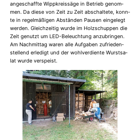
ange­schaff­te Wipp­kreis­sä­ge in Betrieb genom­
men. Da die­se von Zeit zu Zeit abschal­te­te, konn­
te in regel­mä­ßi­gen Abstän­den Pau­sen ein­ge­legt
wer­den. Gleich­zei­tig wur­de im Holz­schup­pen die
Zeit genutzt um LED-Beleuch­tung anzu­brin­gen.
Am Nach­mit­tag waren alle Auf­ga­ben zufrie­den­
stel­lend erle­digt und der wohl­ver­dien­te Wurst­sa­
lat wur­de ver­speist.