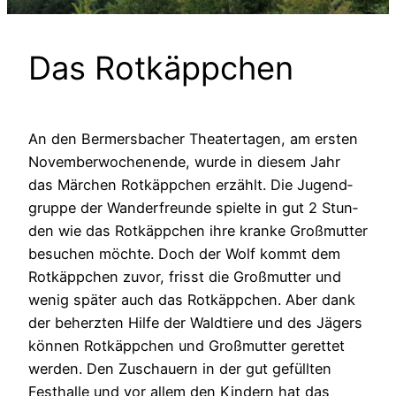
Das Rot­käpp­chen
An den Ber­mers­ba­cher Thea­ter­ta­gen, am ers­ten
Novem­ber­wo­chen­en­de, wur­de in die­sem Jahr
das Mär­chen Rot­käpp­chen erzählt. Die Jugend­
grup­pe der Wan­der­freun­de spiel­te in gut 2 Stun­
den wie das Rot­käpp­chen ihre kran­ke Groß­mutter
besu­chen möch­te. Doch der Wolf kommt dem
Rot­käpp­chen zuvor, frisst die Groß­mutter und
wenig spä­ter auch das Rot­käpp­chen. Aber dank
der beherz­ten Hil­fe der Wald­tie­re und des Jägers
kön­nen Rot­käpp­chen und Groß­mutter geret­tet
wer­den. Den Zuschau­ern in der gut gefüll­ten
Fest­hal­le und vor allem den Kin­dern hat das