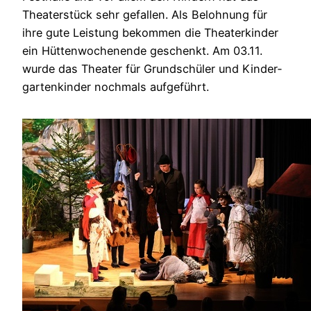
Thea­ter­stück sehr gefal­len. Als Beloh­nung für
ihre gute Leis­tung bekom­men die Thea­ter­kin­der
ein Hüt­ten­wo­chen­en­de geschenkt. Am 03.11.
wur­de das Thea­ter für Grund­schü­ler und Kin­der­
gar­ten­kin­der noch­mals auf­ge­führt.